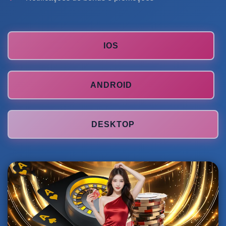
IOS
ANDROID
DESKTOP