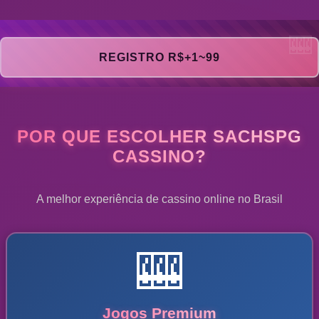
REGISTRO R$+1~99
POR QUE ESCOLHER SACHSPG
CASSINO?
A melhor experiência de cassino online no Brasil
🎰
Jogos Premium