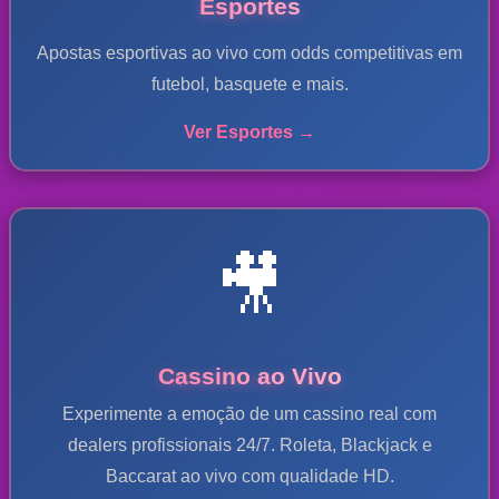
Esportes
Apostas esportivas ao vivo com odds competitivas em
futebol, basquete e mais.
Ver Esportes →
🎥
Cassino ao Vivo
Experimente a emoção de um cassino real com
dealers profissionais 24/7. Roleta, Blackjack e
Baccarat ao vivo com qualidade HD.