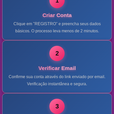
1
Criar Conta
Clique em "REGISTRO" e preencha seus dados
básicos. O processo leva menos de 2 minutos.
2
Verificar Email
Confirme sua conta através do link enviado por email.
Verificação instantânea e segura.
3