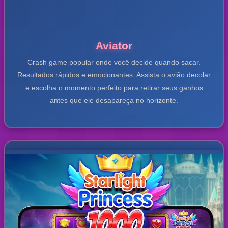
Aviator
Crash game popular onde você decide quando sacar.
Resultados rápidos e emocionantes. Assista o avião decolar
e escolha o momento perfeito para retirar seus ganhos
antes que ele desapareça no horizonte.