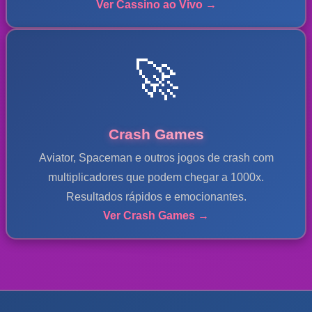
Ver Cassino ao Vivo →
🚀
Crash Games
Aviator, Spaceman e outros jogos de crash com
multiplicadores que podem chegar a 1000x.
Resultados rápidos e emocionantes.
Ver Crash Games →