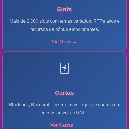
Slots
Mais de 2.000 slots com temas variados, RTPs altos e
recursos de bônus emocionantes.
Ver Slots →
🃏
Cartas
Blackjack, Baccarat, Poker e mais jogos de cartas com
mesas ao vivo e RNG.
Ver Cartas →