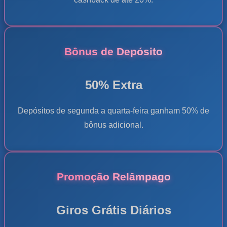
Bônus de Depósito
50% Extra
Depósitos de segunda a quarta-feira ganham 50% de
bônus adicional.
Promoção Relâmpago
Giros Grátis Diários