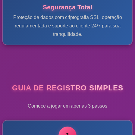
Segurança Total
Proteção de dados com criptografia SSL, operação
regulamentada e suporte ao cliente 24/7 para sua
tranquilidade.
GUIA DE REGISTRO SIMPLES
Comece a jogar em apenas 3 passos